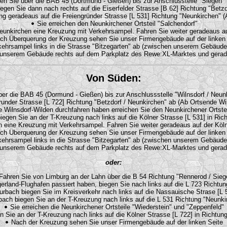
n Sie über die BAB 45 (Dortmund - Gießen) bis zur Anschlusstelle "Siegen" [
iegen Sie dann nach rechts auf die Eiserfelder Strasse [B 62] Richtung "Betzd
ung geradeaus auf die Freiengründer Strasse [L 531] Richtung "Neunkirchen" 
Sie erreichen den Neunkirchener Ortsteil "Salchendorf"
unkirchen eine Kreuzung mit Verkehrsampel. Fahren Sie weiter geradeaus auf 
h Überquerung der Kreuzung sehen Sie unser Firmengebäude auf der linken 
kehrsampel links in die Strasse "Bitzegarten" ab (zwischen unserem Gebäud
r unserem Gebäude rechts auf dem Parkplatz des Rewe:XL-Marktes und gerad
Von Süden:
er die BAB 45 (Dormund - Gießen) bis zur Anschlussstelle "Wilnsdorf / Neunk
runder Strasse [L 722] Richtung "Betzdorf / Neunkirchen" ab (Ab Ortsende Wil
Wilnsdorf-Wilden durchfahren haben erreichen Sie den Neunkirchener Ortstei
egen Sie an der T-Kreuzung nach links auf die Kölner Strasse [L 531] in Ric
eine Kreuzung mit Verkehrsampel. Fahren Sie weiter geradeaus auf der Kölner
h Überquerung der Kreuzung sehen Sie unser Firmengebäude auf der linken 
kehrsampel links in die Strasse "Bitzegarten" ab (zwischen unserem Gebäud
r unserem Gebäude rechts auf dem Parkplatz des Rewe:XL-Marktes und gerad
oder:
ahren Sie von Limburg an der Lahn über die B 54 Richtung "Rennerod / Sieg
land-Flughafen passiert haben, biegen Sie nach links auf die L 723 Richtun
urbach biegen Sie im Kreisverkehr nach links auf die Nassauische Strase [L 
ach biegen Sie an der T-Kreuzung nach links auf die L 531 Richtung "Neunki
Sie erreichen die Neunkirchener Ortsteile "Wiederstein" und "Zeppenfeld"
 Sie an der T-Kreuzung nach links auf die Kölner Strasse [L 722] in Richtung
Nach der Kreuzung sehen Sie unser Firmengebäude auf der linken Seite