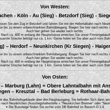
Von Westen:
chen - Köln - Au (Sieg) - Betzdorf (Sieg) - Sieg
ssen Sie den Zug in Betzdorf und fahren Sie mit der Hellertalbahn nach Neun
e bis zu einem unbeschrankten Bahnübergang. Biegen Sie hier nach rechts in
Auch hier gehen Sie wieder nach rechts.
Nach ca. 400 m entlang der Hauptstrasse erreichen Sie unser Firmengebäud
samte Strecke beträgt nur ca. 1 km. Gerne holen wir Sie aber auch vom Bah
g) – Herdorf – Neunkirchen (Kr Siegen) - Haiger
e bis zu einem unbeschrankten Bahnübergang. Biegen Sie hier nach rechts in
Auch hier gehen Sie wieder nach rechts.
Nach ca. 400 m entlang der Hauptstrasse erreichen Sie unser Firmengebäud
samte Strecke beträgt nur ca. 1 km. Gerne holen wir Sie aber auch vom Bah
Von Osten:
– Marburg (Lahn) = Obere Lahntalbahn mit Ansc
egen – Kreuztal – Bad Berleburg = Rothaar-Bah
ie das Bahnhofsgebäude über den Hauptausgang. Sie befinden Sich dann am
) nach Neunkirchen (Ausstiegshaltestelle = "Neunkirchen Brenner" oder "Neu
Die Bussteige finden Sie rechts vom DB Bahnhof im Bereich D 1-4.