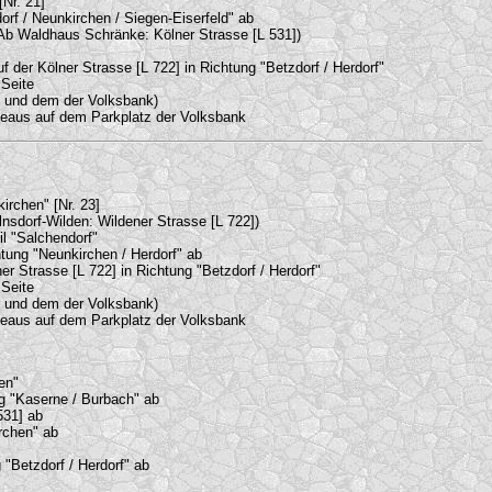
Nr. 21]
orf / Neunkirchen / Siegen-Eiserfeld" ab
(Ab Waldhaus Schränke: Kölner Strasse [L 531])
der Kölner Strasse [L 722] in Richtung "Betzdorf / Herdorf"
Seite
e und dem der Volksbank)
eaus auf dem Parkplatz der Volksbank
irchen" [Nr. 23]
nsdorf-Wilden: Wildener Strasse [L 722])
l "Salchendorf"
htung "Neunkirchen / Herdorf" ab
 Strasse [L 722] in Richtung "Betzdorf / Herdorf"
Seite
e und dem der Volksbank)
eaus auf dem Parkplatz der Volksbank
en"
g "Kaserne / Burbach" ab
531] ab
rchen" ab
 "Betzdorf / Herdorf" ab