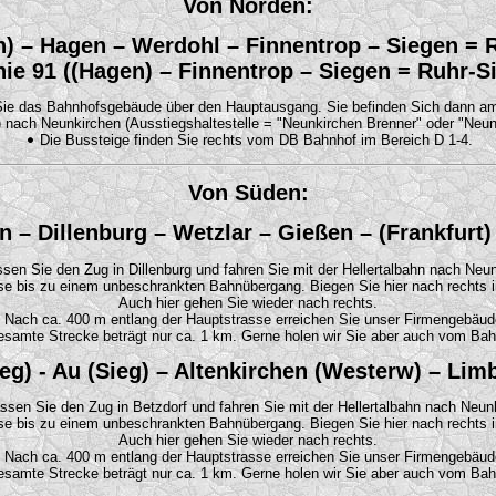
Von Norden:
en) – Hagen – Werdohl – Finnentrop – Siegen = 
nie 91 ((Hagen) – Finnentrop – Siegen = Ruhr-S
Sie das Bahnhofsgebäude über den Hauptausgang. Sie befinden Sich dann a
) nach Neunkirchen (Ausstiegshaltestelle = "Neunkirchen Brenner" oder "Neu
Die Bussteige finden Sie rechts vom DB Bahnhof im Bereich D 1-4.
Von Süden:
n – Dillenburg – Wetzlar – Gießen – (Frankfurt
sen Sie den Zug in Dillenburg und fahren Sie mit der Hellertalbahn nach Neu
e bis zu einem unbeschrankten Bahnübergang. Biegen Sie hier nach rechts in
Auch hier gehen Sie wieder nach rechts.
Nach ca. 400 m entlang der Hauptstrasse erreichen Sie unser Firmengebäud
samte Strecke beträgt nur ca. 1 km. Gerne holen wir Sie aber auch vom Bah
Sieg) - Au (Sieg) – Altenkirchen (Westerw) – Li
ssen Sie den Zug in Betzdorf und fahren Sie mit der Hellertalbahn nach Neun
e bis zu einem unbeschrankten Bahnübergang. Biegen Sie hier nach rechts in
Auch hier gehen Sie wieder nach rechts.
Nach ca. 400 m entlang der Hauptstrasse erreichen Sie unser Firmengebäud
samte Strecke beträgt nur ca. 1 km. Gerne holen wir Sie aber auch vom Bah