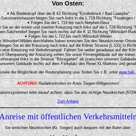
Von Osten:
Ab Biedenkopf über die B 62 Richtung "Erndtebrück / Bad Laasphe"
Sassmannshausen biegen Sie nach links in die L 719 Richtung "Feudingen /
Folgen Sie der L 719 bis nach Netphen-Deuz
Sie an der ersten und zweiten Kreuzung nach links auf die L 729 Richtung "
en-Salchendorf biegen Sie nach rechts auf die K 11 Richtung "Wilnsdorf-Rude
Folgen Sie der L 722 bis nach Wilnsdorf-Wilden
Wilnsdorf-Wilden durchfahren haben erreichen Sie den Neunkirchener Ortstei
iegen Sie an der Kreuzung nach links auf die Kölner Strasse [L 531] in Rich
eine Kreuzung mit Verkehrsampel. Fahren Sie weiter geradeaus auf der Kölner
h Überquerung der Kreuzung sehen Sie unser Firmengebäude auf der linken 
kehrsampel links in die Strasse "Bitzegarten" ab (zwischen unserem Gebäud
r unserem Gebäude rechts auf dem Parkplatz des Rewe:XL-Marktes und gerad
 sowie die Möglichkeit der Routenplanung usw. finden Sie z.B. unter
www.falk.
ACHTUNG!
Radarkontrollen im Kreis Siegen-Wittgenstein!
ationssystemen bitte darauf achten, dass Sie das richtige Neunkirchen (5729
Zum Anfang
Anreise mit öffentlichen Verkehrsmittel
Sie erreichen Neunkirchen (Kr. Siegen) auch bequem mit der Bahn über: