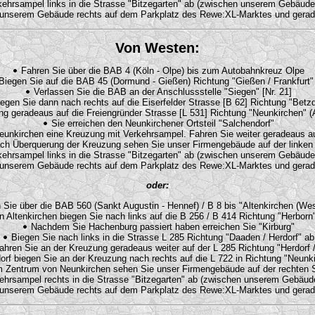
kehrsampel links in die Strasse "Bitzegarten" ab (zwischen unserem Gebäud
r unserem Gebäude rechts auf dem Parkplatz des Rewe:XL-Marktes und gerad
Von Westen:
Fahren Sie über die BAB 4 (Köln - Olpe) bis zum Autobahnkreuz Olpe
Biegen Sie auf die BAB 45 (Dormund - Gießen) Richtung "Gießen / Frankfurt"
Verlassen Sie die BAB an der Anschlussstelle "Siegen" [Nr. 21]
iegen Sie dann nach rechts auf die Eiserfelder Strasse [B 62] Richtung "Betzd
ung geradeaus auf die Freiengründer Strasse [L 531] Richtung "Neunkirchen" 
Sie erreichen den Neunkirchener Ortsteil "Salchendorf"
unkirchen eine Kreuzung mit Verkehrsampel. Fahren Sie weiter geradeaus auf 
h Überquerung der Kreuzung sehen Sie unser Firmengebäude auf der linken 
kehrsampel links in die Strasse "Bitzegarten" ab (zwischen unserem Gebäud
r unserem Gebäude rechts auf dem Parkplatz des Rewe:XL-Marktes und gerad
oder:
Sie über die BAB 560 (Sankt Augustin - Hennef) / B 8 bis "Altenkirchen (Wes
n Altenkirchen biegen Sie nach links auf die B 256 / B 414 Richtung "Herborn
Nachdem Sie Hachenburg passiert haben erreichen Sie "Kirburg"
Biegen Sie nach links in die Strasse L 285 Richtung "Daaden / Herdorf" ab
ahren Sie an der Kreuzung geradeaus weiter auf der L 285 Richtung "Herdorf 
orf biegen Sie an der Kreuzung nach rechts auf die L 722 in Richtung "Neunk
 Zentrum von Neunkirchen sehen Sie unser Firmengebäude auf der rechten S
ehrsampel rechts in die Strasse "Bitzegarten" ab (zwischen unserem Gebäu
r unserem Gebäude rechts auf dem Parkplatz des Rewe:XL-Marktes und gerad