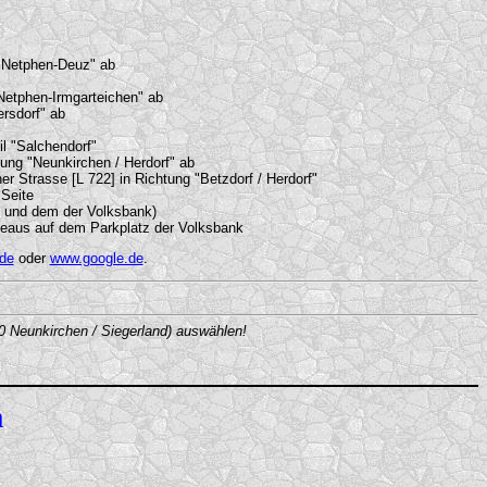
 Netphen-Deuz" ab
Netphen-Irmgarteichen" ab
rsdorf" ab
l "Salchendorf"
tung "Neunkirchen / Herdorf" ab
 Strasse [L 722] in Richtung "Betzdorf / Herdorf"
Seite
e und dem der Volksbank)
eaus auf dem Parkplatz der Volksbank
de
oder
www.google.de
.
0 Neunkirchen / Siegerland) auswählen!
n