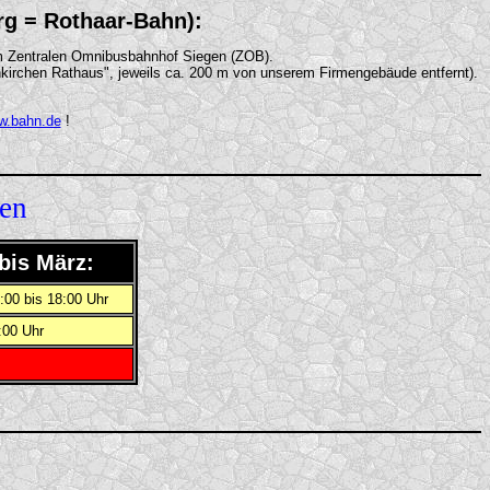
urg = Rothaar-Bahn):
m Zentralen Omnibusbahnhof Siegen (ZOB).
nkirchen Rathaus", jeweils ca. 200 m von unserem Firmengebäude entfernt).
w.bahn.de
!
ten
bis März:
:00 bis 18:00 Uhr
:00 Uhr