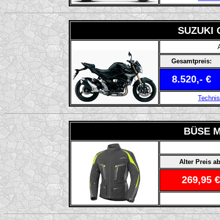
SUZUKI 
Gesamtpreis:
8.520,- €
Techni
BÜSE Mu
Alter Preis ab
269,95 €