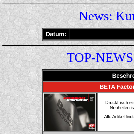
News: Ku
Datum:
TOP-NEWS d
Beschr
BETA Factor
Druckfrisch ein
Neuheiten is
Alle Artikel fi