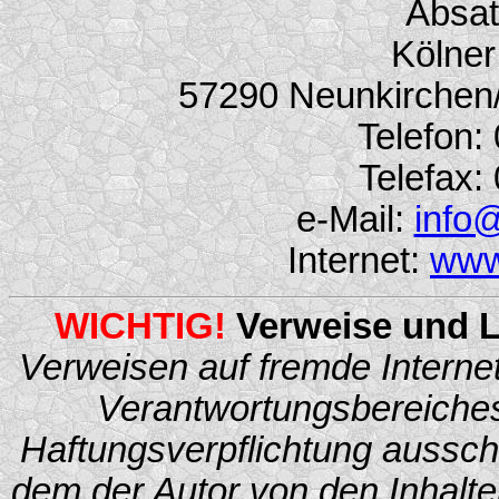
Absat
Kölner
57290 Neunkirchen/
Telefon: 
Telefax: 
e-Mail:
info
Internet:
www
WICHTIG!
Verweise und L
Verweisen auf fremde Internet
Verantwortungsbereiches
Haftungsverpflichtung ausschli
dem der Autor von den Inhalte