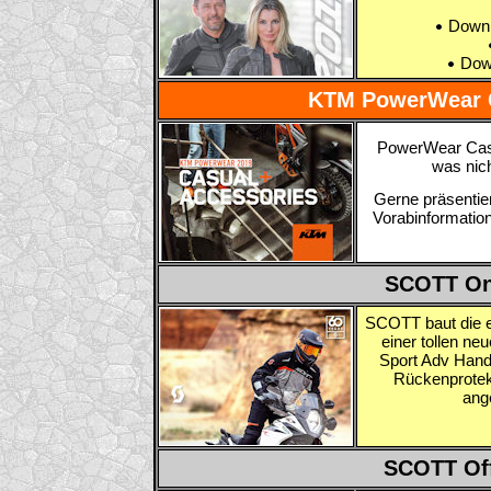
Downl
Down
KTM PowerWear C
PowerWear Casua
was nic
Gerne präsentier
Vorabinformatio
SCOTT On
SCOTT baut die er
einer tollen ne
Sport Adv Hand
Rückenprotekt
ang
SCOTT Off