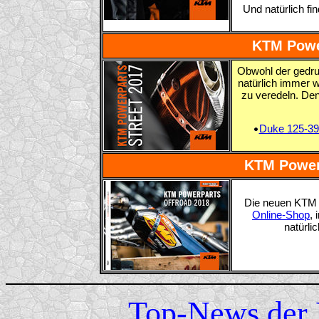
Und natürlich fi
KTM Powe
Obwohl der gedruc
natürlich immer 
zu veredeln. Den
Duke 125-39
KTM Power
Die neuen KTM P
Online-Shop
,
natürli
Top-News der 