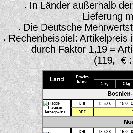
In Länder außerhalb der
Lieferung m
Die Deutsche Mehrwertste
Rechenbeispiel: Artikelpreis 
durch Faktor 1,19 = Art
(119,- € 
Fracht-
Land
führer
1 kg
2 kg
Bosnien-
DHL
13,50 €
15,00 €
DPD
No
DHL
13,50 €
15,00 €