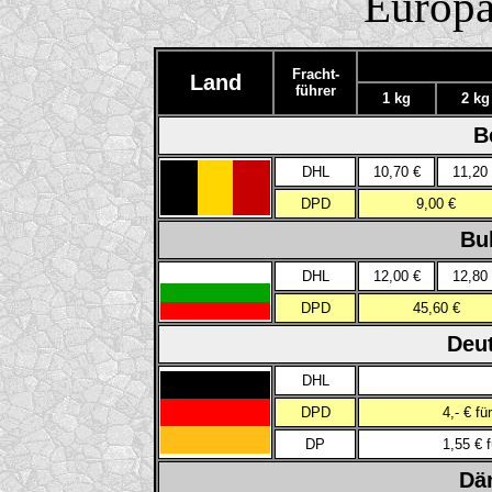
Europä
Fracht-
Land
führer
1 kg
2 kg
B
DHL
10,70 €
11,20
DPD
9,00 €
Bu
DHL
12,00 €
12,80
DPD
45,60 €
Deu
DHL
DPD
4,- € f
DP
1,55 € 
Dä