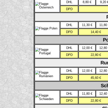
DHL
8,80 €
9,20 
DPD
DHL
11,30 €
11,80
DPD
14,40 €
Po
DHL
12,00 €
12,80
DPD
22,80 €
Ru
DHL
12,00 €
12,80
DPD
45,60 €
Sc
DHL
11,80 €
12,40
DPD
22,80 €