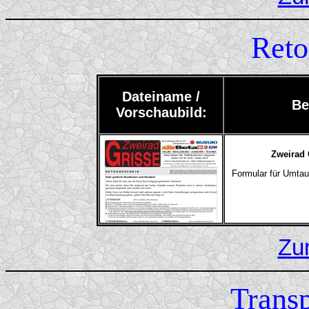
Reto
Dateiname /
Be
Vorschaubild:
Zweirad 
Formular für Umtau
Zu
Trans