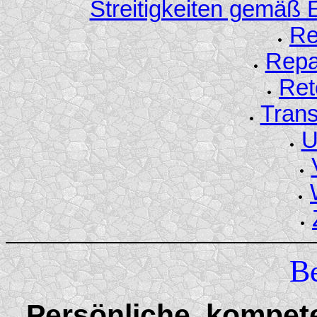
Streitigkeiten gemäß
Re
Repa
Ret
Tran
U
B
Persönliche, kompet